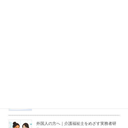
初任者研修
実務者研修
LINEでも相談できます！
最新記事
介護職にも役立つ医療倫理の学び｜東京大学
の無料オンライン講座を紹介
2026年8月3日
外国人の方へ｜介護福祉士をめざす実務者研