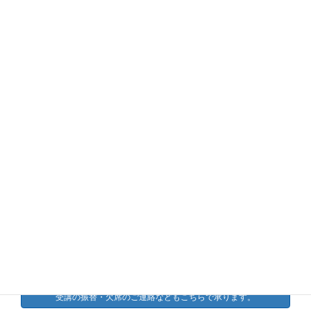
(株)ステップについて
ステップの研修について
各種割引給付金のご案内
ステップが選ばれる理由
各種講座へのお申込について
よくあるご質問
介護のコラム
お問い合わせ
受講の振替・欠席のご連絡などもこちらで承ります。