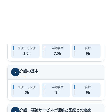
スクーリング
自宅学習
合計
6h
–
6h
介護における尊厳の保持・自立支援
2
スクーリング
自宅学習
合計
1.5h
7.5h
9h
介護の基本
2
スクーリング
自宅学習
合計
3h
3h
6h
介護・福祉サービスの理解と医療との連携
2