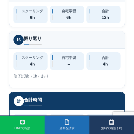
スクーリング
自宅学習
合計
6h
6h
12h
振り返り
16
スクーリング
自宅学習
合計
4h
–
4h
修了試験（1h）あり
合計時間
計
スクーリング
自宅学習
合計
89.5h
40.5h
130h
LINEで相談
資料を請求
無料で相談予約