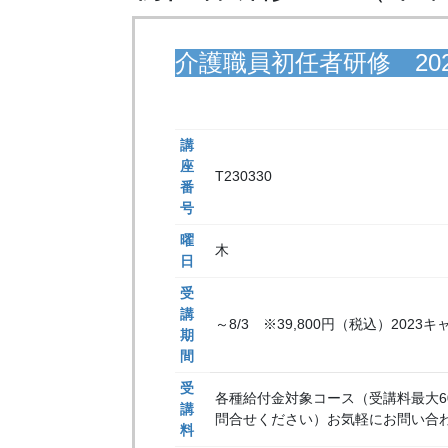
介護職員初任者研修 202
講
座
T230330
番
号
曜
木
日
受
講
～8/3 ※39,800円（税込）2023
期
間
受
各種給付金対象コース（受講料最大
講
問合せください）お気軽にお問い合
料