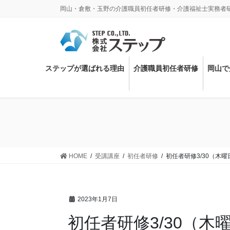
コ
ナ
岡山・倉敷・玉野の介護職員初任者研修・介護福祉士実務者
ン
ビ
テ
ゲ
ン
ー
ツ
シ
に
ョ
ステップが選ばれる理由
介護職員初任者研修
岡山で
移
ン
動
に
移
動
HOME
受講講座
初任者研修
初任者研修3/30（木曜
2023年1月7日
初任者研修3/30（木曜