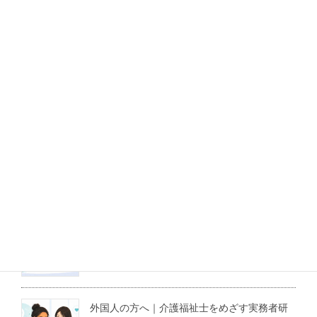
初任者研修
実務者研修
LINEでも相談できます！
最新記事
介護職にも役立つ医療倫理の学び｜東京大学
の無料オンライン講座を紹介
2026年8月3日
外国人の方へ｜介護福祉士をめざす実務者研