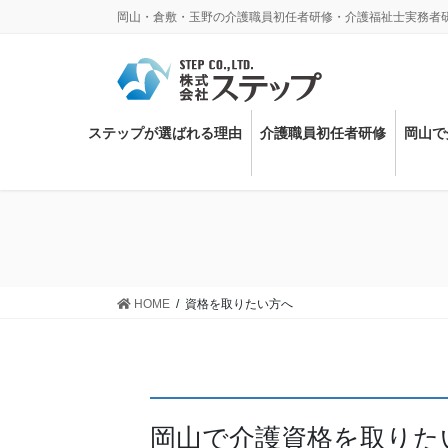
コ
ナ
岡山・倉敷・玉野の介護職員初任者研修・介護福祉士実務者
ン
ビ
テ
ゲ
ン
ー
ツ
シ
に
ョ
ステップが選ばれる理由
介護職員初任者研修
岡山で
移
ン
動
に
移
動
HOME
資格を取りたい方へ
岡山で介護資格を取りた